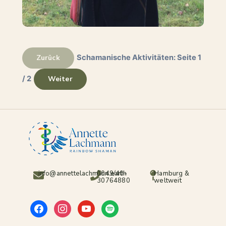
info@annettelachmann.earth
0049/40-
Hamburg &
30764880
weltweit