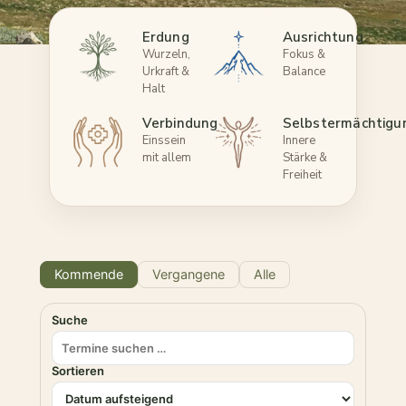
Erdung
Ausrichtung
Wurzeln,
Fokus &
Urkraft &
Balance
Halt
Verbindung
Selbstermächtigu
Einssein
Innere
mit allem
Stärke &
Freiheit
Kommende
Vergangene
Alle
Suche
Sortieren