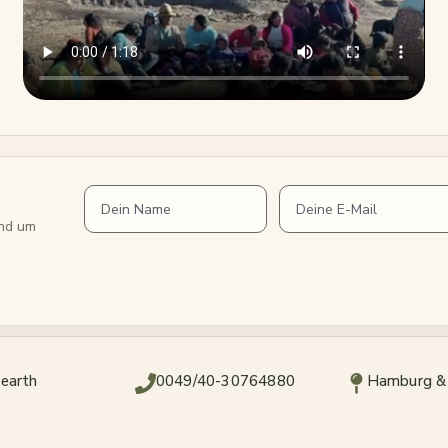
und um
earth
0049/40-30764880
Hamburg &